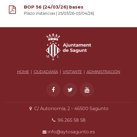
BOP 56 (24/03/26) bases
Plazo instancias ( 25/03/26-03/04/26)
HOME
|
CIUDADANÍA
|
VISITANTE
|
ADMINISTRACIÓN
C/ Autonomía, 2 - 46500 Sagunto
96 265 58 58
info@aytosagunto.es