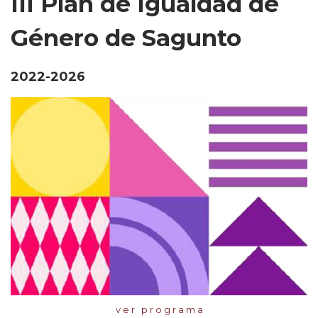
III Plan de Igualdad de
Género de Sagunto
2022-2026
v e r p r o g r a m a