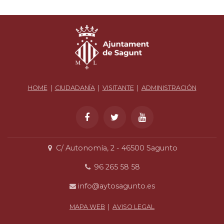
HOME
|
CIUDADANÍA
|
VISITANTE
|
ADMINISTRACIÓN
C/ Autonomía, 2 - 46500 Sagunto
96 265 58 58
info@aytosagunto.es
MAPA WEB
|
AVISO LEGAL