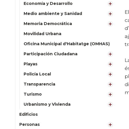
Economía y Desarrollo
E
Medio ambiente y Sanidad
c
Memoria Democrática
d
Movilidad Urbana
a
Oficina Municipal d'Habitatge (OMHAS)
t
Participación Ciudadana
L
Playas
é
Policía Local
p
d
Transparencia
m
Turismo
Urbanismo y Vivienda
Edificios
Personas