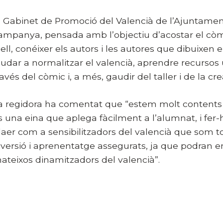
l Gabinet de Promoció del Valencià de l’Ajuntamen
ampanya, pensada amb l’objectiu d’acostar el còmic
’ell, conéixer els autors i les autores que dibuixen
judar a normalitzar el valencià, aprendre recursos út
ravés del còmic i, a més, gaudir del taller i de la cre
a regidora ha comentat que “estem molt contents d
s una eina que aplega fàcilment a l’alumnat, i fe
laer com a sensibilitzadors del valencià que som tot
iversió i aprenentatge assegurats, ja que podran em
ateixos dinamitzadors del valencià”.