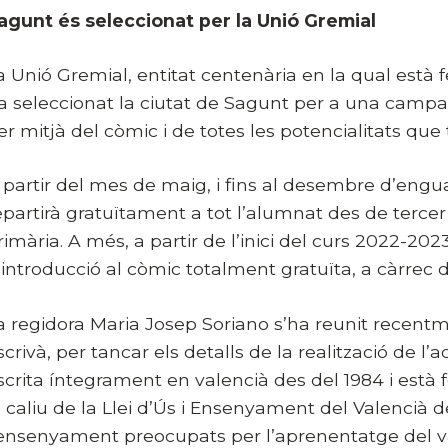
agunt és seleccionat per la Unió Gremial
a Unió Gremial, entitat centenària en la qual està f
a seleccionat la ciutat de Sagunt per a una campa
er mitjà del còmic i de totes les potencialitats que
 partir del mes de maig, i fins al desembre d’enguan
epartirà gratuïtament a tot l’alumnat des de tercer 
rimària. A més, a partir de l’inici del curs 2022-20
’introducció al còmic totalment gratuïta, a càrrec de
a regidora Maria Josep Soriano s’ha reunit recen
scrivà, per tancar els detalls de la realització de l’a
scrita íntegrament en valencià des del 1984 i està f
l caliu de la Llei d’Ús i Ensenyament del Valencià 
’ensenyament preocupats per l’aprenentatge del val