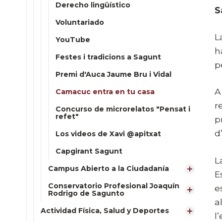
Derecho lingüístico
S
Voluntariado
L
YouTube
h
Festes i tradicions a Sagunt
p
Premi d'Auca Jaume Bru i Vidal
A
Camacuc entra en tu casa
r
Concurso de microrelatos "Pensat i
refet"
p
d
Los videos de Xavi @apitxat
Capgirant Sagunt
L
Campus Abierto a la Ciudadanía
E
Conservatorio Profesional Joaquín
e
Rodrigo de Sagunto
a
Actividad Física, Salud y Deportes
l