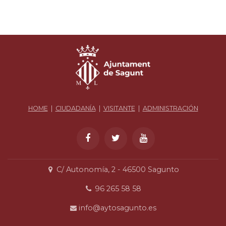
HOME
|
CIUDADANÍA
|
VISITANTE
|
ADMINISTRACIÓN
C/ Autonomía, 2 - 46500 Sagunto
96 265 58 58
info@aytosagunto.es