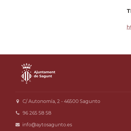
T
h
C/ Autonomía, 2 - 46500 Sagunto
96 265 58 58
info@aytosagunto.es