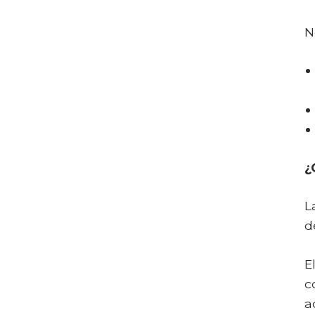
N
¿
L
d
E
c
a