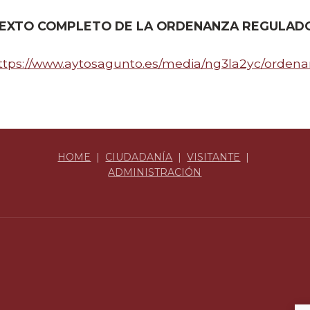
EXTO COMPLETO DE LA ORDENANZA REGULAD
ttps://www.aytosagunto.es/media/ng3la2yc/orde
HOME
|
CIUDADANÍA
|
VISITANTE
|
ADMINISTRACIÓN