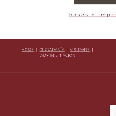
b a s e s e i m p r e
HOME
|
CIUDADANÍA
|
VISITANTE
|
ADMINISTRACIÓN