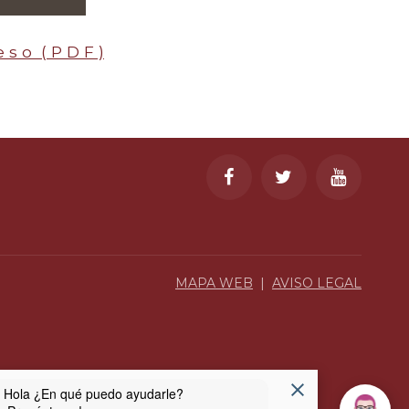
 s o ( P D F )
MAPA WEB
|
AVISO LEGAL