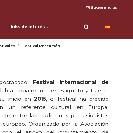
Sugerencias
Links de interés
stivales
Festival Percumón
estacado
Festival Internacional de
lebra anualmente en Sagunto y Puerto
u inicio en
2015
, el festival ha crecido
en un referente cultural en Europa,
nte entre las tradiciones percusionistas
co europeo. Organizado por la Asociación
s con el apoyo del Ayuntamiento de