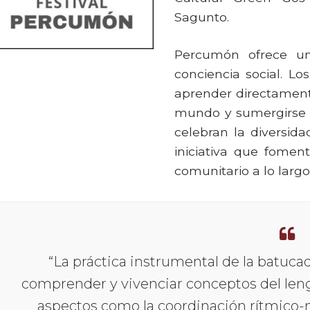
Sagunto.
Percumón ofrece un
conciencia social. Lo
aprender directament
mundo y sumergirse e
celebran la diversida
iniciativa que foment
comunitario a lo largo
“La práctica instrumental de la batucad
comprender y vivenciar conceptos del leng
aspectos como la coordinación rítmico-m