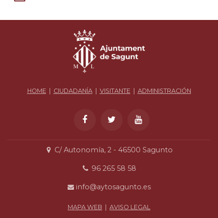
HOME
|
CIUDADANÍA
|
VISITANTE
|
ADMINISTRACIÓN
C/ Autonomía, 2 - 46500 Sagunto
96 265 58 58
info@aytosagunto.es
MAPA WEB
|
AVISO LEGAL