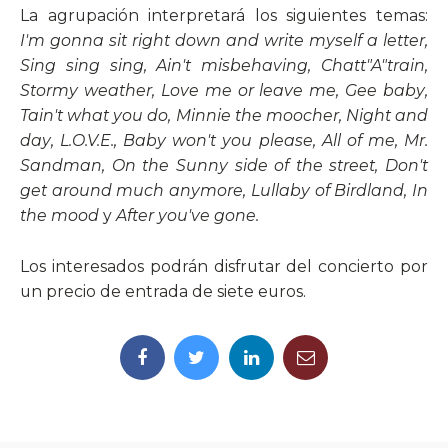
La agrupación interpretará los siguientes temas:
I'm gonna sit right down and write myself a lett
er
,
Sing sing sin
g
,
Ai
n't misbehavin
g
, C
hatt"A"tr
ai
n
,
Sto
rmy weathe
r
,
L
ove me or leave m
e
,
Gee bab
y
,
Tai
n't what you d
o
,
Min
nie the mooche
r
,
Ni
ght and
day
,
L.O.V.E
.
,
B
aby won't you pleas
e
,
All of me
,
Mr.
Sandma
n
,
On the Sunny side of the street
,
Don
't
get around much anymore
,
Lullab
y of Birdland
,
In
the mood
y
Afte
r you've gone.
Los interesados podrán disfrutar del concierto por
un precio de entrada de siete euros.​