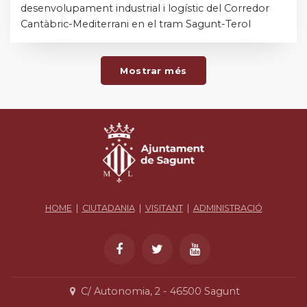
desenvolupament industrial i logístic del Corredor
Cantàbric-Mediterrani en el tram Sagunt-Terol
Mostrar més
HOME
|
CIUTADANIA
|
VISITANT
|
ADMINISTRACIÓ
C/ Autonomia, 2 - 46500 Sagunt