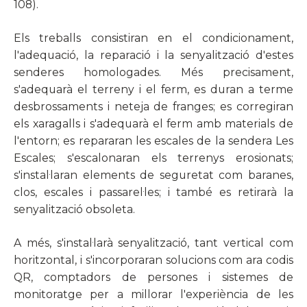
108).
Els treballs consistiran en el condicionament,
l'adequació, la reparació i la senyalització d'estes
senderes homologades. Més precisament,
s'adequarà el terreny i el ferm, es duran a terme
desbrossaments i neteja de franges; es corregiran
els xaragalls i s'adequarà el ferm amb materials de
l'entorn; es repararan les escales de la sendera Les
Escales; s'escalonaran els terrenys erosionats;
s'instal·laran elements de seguretat com baranes,
clos, escales i passarel·les; i també es retirarà la
senyalització obsoleta.
A més, s'instal·larà senyalització, tant vertical com
horitzontal, i s'incorporaran solucions com ara codis
QR, comptadors de persones i sistemes de
monitoratge per a millorar l'experiència de les